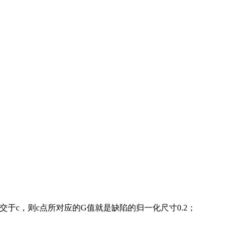
相交于c，则c点所对应的G值就是缺陷的归一化尺寸0.2；