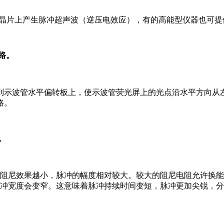
压电晶片上产生脉冲超声波（逆压电效应），有的高能型仪器也可提供
路。
到示波管水平偏转板上，使示波管荧光屏上的光点沿水平方向从
路。
。
的阻尼效果越小，脉冲的幅度相对较大。较大的阻尼电阻允许换
脉冲宽度会变窄。这意味着脉冲持续时间变短，脉冲更加尖锐，