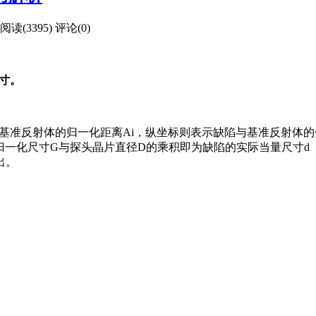
阅读(3395)
评论(0)
尺寸。
和基准反射体的归一化距离Ai，纵坐标则表示缺陷与基准反射体的
归一化尺寸G与探头晶片直径D的乘积即为缺陷的实际当量尺寸d（
出。