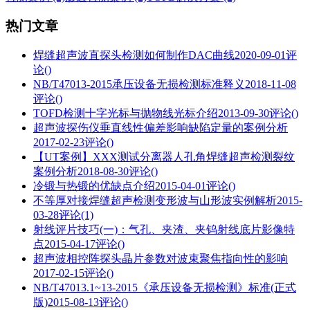
热门文章
焊缝超声波直探头检测如何制作DAC曲线
2020-09-01
评
论()
NB/T47013-2015承压设备无损检测标准释义
2018-11-08
评论()
TOFD检测十字光标与抛物线光标介绍
2013-09-30
评论()
超声波探伤仪垂直线性偏差影响缺陷定量的案例分析
2017-02-23
评论()
【UT案例】XXX测试分离器人孔角焊缝超声检测裂纹
案例分析
2018-08-30
评论()
冷锻与热锻的优缺点介绍
2015-04-01
评论()
不等厚对接焊缝超声检测变形波与山形波实例解析
2015-
03-28
评论(1)
射线评片技巧(一)：气孔、夹渣、夹钨射线底片影像特
点
2015-04-17
评论()
超声波相控阵探头晶片参数对波束聚焦指向性的影响
2017-02-15
评论()
NB/T47013.1~13-2015《承压设备无损检测》标准(正式
版)
2015-08-13
评论()