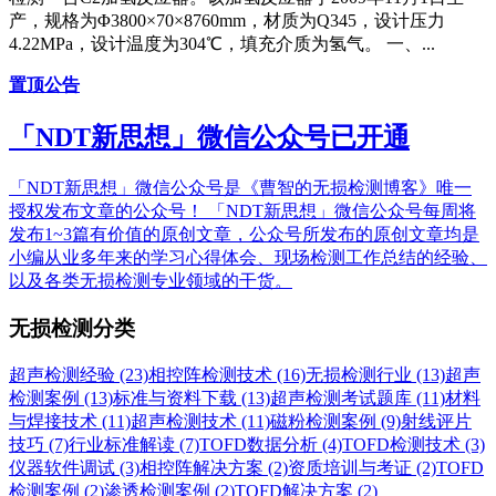
产，规格为Φ3800×70×8760mm，材质为Q345，设计压力
4.22MPa，设计温度为304℃，填充介质为氢气。 一、...
置顶公告
「NDT新思想」微信公众号已开通
「NDT新思想」微信公众号是《曹智的无损检测博客》唯一
授权发布文章的公众号！ 「NDT新思想」微信公众号每周将
发布1~3篇有价值的原创文章，公众号所发布的原创文章均是
小编从业多年来的学习心得体会、现场检测工作总结的经验、
以及各类无损检测专业领域的干货。
无损检测分类
超声检测经验 (23)
相控阵检测技术 (16)
无损检测行业 (13)
超声
检测案例 (13)
标准与资料下载 (13)
超声检测考试题库 (11)
材料
与焊接技术 (11)
超声检测技术 (11)
磁粉检测案例 (9)
射线评片
技巧 (7)
行业标准解读 (7)
TOFD数据分析 (4)
TOFD检测技术 (3)
仪器软件调试 (3)
相控阵解决方案 (2)
资质培训与考证 (2)
TOFD
检测案例 (2)
渗透检测案例 (2)
TOFD解决方案 (2)