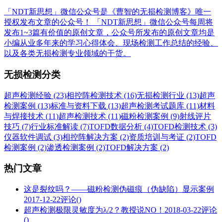
「NDT新思想」微信公众号是《曹智的无损检测博客》唯一
授权发布文章的公众号！ 「NDT新思想」微信公众号每周将
发布1~3篇有价值的原创文章，公众号所发布的原创文章均是
小编从业多年来的学习心得体会、现场检测工作总结的经验、
以及各类无损检测专业领域的干货。
无损检测分类
超声检测经验 (23)
相控阵检测技术 (16)
无损检测行业 (13)
超声
检测案例 (13)
标准与资料下载 (13)
超声检测考试题库 (11)
材料
与焊接技术 (11)
超声检测技术 (11)
磁粉检测案例 (9)
射线评片
技巧 (7)
行业标准解读 (7)
TOFD数据分析 (4)
TOFD检测技术 (3)
仪器软件调试 (3)
相控阵解决方案 (2)
资质培训与考证 (2)
TOFD
检测案例 (2)
渗透检测案例 (2)
TOFD解决方案 (2)
热门文章
这是裂纹吗？——磁粉检测伪磁痕（伪缺陷）显示案例
2017-12-22
评论()
超声检测极限灵敏度为λ/2？教授说NO！
2018-03-22
评论
()