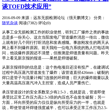
谈TOFD技术应用”
2016-09-09
来源：远东无损检测论坛（强天鹏博文）
分类：
随笔杂谈
阅读(7382)
评论(0)
从事工业无损检测工作的职业使然，听到工厂爆炸之类的事故
总是多一份关心。这次当阳发电厂管道爆炸消息一传出，微信
上就有好几个同行打听消息和发表感慨。事故刚发生的两天从
网上看不到爆炸原因。前天我给一位电力系统的熟人打电话询
问，他说爆炸原因还不清楚，但推测是焊缝质量有问题。昨天
早上看见新京报的报道——果然是焊缝破裂。
从新京报得到的信息是：这个热电项目还没有投产，在建调试
过程中高压蒸汽管道发生了爆炸；该管道直径426mm；破裂的
焊口是管子与流量计阀门连接的环焊缝；巨大的爆炸能量以及
大量高温高压蒸汽冲入主控室，造成人员严重伤亡。
承压管道设计的安全系数至少有2.5-3，也就是说，管道即使
承受比正常工作压力高2.5-3倍的内压也不会发生破裂；另一
方面，环向所受的应力仅仅是纵向所受应力的一半，也就是
说，即使管道环焊缝强度减半，也可以承受正常工作压力2.5-