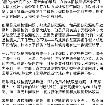
3倍的内压而不发生沿环向的破裂。在调试阶段应该不会发生
大幅度超压，新管道不存在应力腐蚀或疲劳问题，所以可以推
测，如果管道环焊缝发生了破裂，焊口质量一定非常差，焊接
一定有问题，无损检测也一定有问题。
如果是无损检测问题，那就是缺陷漏检。如果因缺陷漏检导致
爆炸，那漏检的一定是大缺陷。但是只要实施了无损检测，大
缺陷应该是不会漏检的。是因为管理疏漏——漏查了焊口？还
是检测人员工作责任心不强——马虎操作甚至弄虚作假？或是
工艺错误，技术水平低劣？过些时候肯定有进一步调查结果。
一台电力锅炉的管道有成千上万道焊口，在这些焊口中，管子
与管件（阀门、三通、弯头等）连接的焊缝是薄弱环节。因为
该类焊口多是不等厚连接，且多是异种材料连接，对焊接和应
力不利，另一方面，该类焊缝结构实施无损检测比较困难，用
常规无损检测技术（常规射线或常规超声）效果并不好：
用常规射线检测该类焊缝，只能使用γ射线双壁透照，由于厚
度大，中等能量的铱192无法胜任，需要高能量的钴60才能穿
透。而且曝光时间很长，底片影像清晰度和灵敏度都比较差。
常规超声波检测的问题是：由于焊缝两边厚度不等，且扫查面