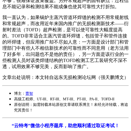
不够，很难保证波束覆盖。另外常规超声的固有缺点：过程信
息不能记录和检测结果不能成像也使其可靠性大打折扣。
我一直认为，如果锅炉主蒸汽管道环焊缝的检测不用常规射线
和常规超声，而改用近年来国内推广的无损检测新技术——衍
射时差法（TOFD）超声检测，是可以使可靠性大幅度提高
的。TOFD非常适合主蒸汽管道环焊缝，包括管子和管件连接
的环焊缝，但应用推广却不尽如人意：一方面是设计部门和管
理部门中有些人不相信新技术的可靠性而不同意用（老方法用
了好多年，出问题也不是他的责任），另一方面是该行业的一
些检测人员对该类焊缝结构的TOFD检测工艺工装研究不深不
透，试用效果不够完美，反而影响了推广。
文章出处说明：本文转自远东无损检测论坛网（强天鹏博文）
博主：
曹智
高级工程师、UT-III、RT-III、MT-III、PT-III、PA-II、TOFD-II
原创说明：如需转载
本站原创文章
请联系博主！未经允许转载，将追
究其责任！
“云特考”微信小程序题库，助您顺利通过取证考试！