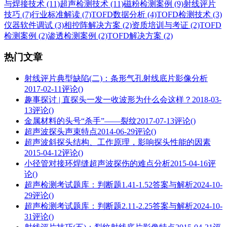
与焊接技术 (11)
超声检测技术 (11)
磁粉检测案例 (9)
射线评片
技巧 (7)
行业标准解读 (7)
TOFD数据分析 (4)
TOFD检测技术 (3)
仪器软件调试 (3)
相控阵解决方案 (2)
资质培训与考证 (2)
TOFD
检测案例 (2)
渗透检测案例 (2)
TOFD解决方案 (2)
热门文章
射线评片典型缺陷(二)：条形气孔射线底片影像分析
2017-02-11
评论()
趣事探讨 | 直探头一发一收波形为什么会这样？
2018-03-
13
评论()
金属材料的头号“杀手”——裂纹
2017-07-13
评论()
超声波探头声束特点
2014-06-29
评论()
超声波斜探头结构、工作原理，影响探头性能的因素
2015-04-12
评论()
小径管对接环焊缝超声波探伤的难点分析
2015-04-16
评
论()
超声检测考试题库：判断题1.41-1.52答案与解析
2024-10-
29
评论()
超声检测考试题库：判断题2.11-2.25答案与解析
2024-10-
31
评论()