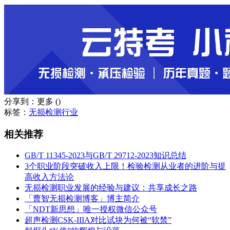
分享到：
更多
(
)
标签：
无损检测行业
相关推荐
GB/T 11345-2023与GB/T 29712-2023知识总结
3个职业阶段突破收入上限！检验检测从业者的进阶与提
高收入方法论
无损检测职业发展的经验与建议：共享成长之路
「曹智无损检测博客」博主简介
「NDT新思想」唯一授权微信公众号
超声检测CSK-IIIA对比试块为何被“软禁”