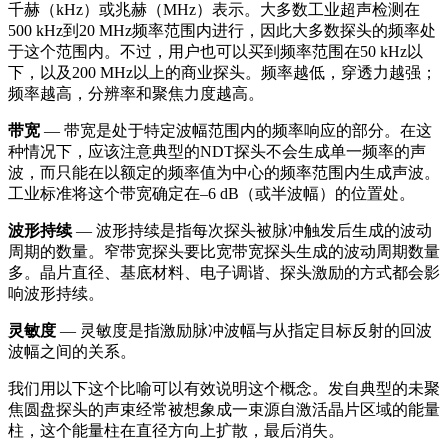
千赫（kHz）或兆赫（MHz）表示。大多数工业超声检测在
500 kHz到20 MHz频率范围内进行，因此大多数探头的频率处
于这个范围内。不过，用户也可以买到频率范围在50 kHz以
下，以及200 MHz以上的商业探头。频率越低，穿透力越强；
频率越高，分辨率和聚焦力度越高。
带宽
— 带宽是处于特定波幅范围内的频率响应的部分。在这
种情况下，应该注意典型的NDT探头不会生成单一频率的声
波，而只能在以额定的频率值为中心的频率范围内生成声波。
工业标准将这个带宽确定在–6 dB（或半波幅）的位置处。
波形持续
— 波形持续是指每次探头被脉冲触发后生成的波动
周期的数量。窄带宽探头要比宽带宽探头生成的波动周期数量
多。晶片直径、基底材料、电子调谐、探头激励的方式都会影
响波形持续。
灵敏度
— 灵敏度是指激励脉冲波幅与从指定目标反射的回波
波幅之间的关系。
我们用以下这个比喻可以有效说明这个概念。发自典型的未聚
焦圆盘探头的声束经常被想象成一束源自激活晶片区域的能量
柱，这个能量柱在直径方向上扩散，最后消失。