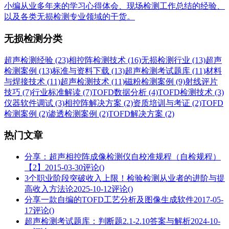
小编从业多年来的学习心得体会、现场检测工作总结的经验、
以及各类无损检测专业领域的干货。
无损检测分类
超声检测经验 (23)
相控阵检测技术 (16)
无损检测行业 (13)
超声
检测案例 (13)
标准与资料下载 (13)
超声检测考试题库 (11)
材料
与焊接技术 (11)
超声检测技术 (11)
磁粉检测案例 (9)
射线评片
技巧 (7)
行业标准解读 (7)
TOFD数据分析 (4)
TOFD检测技术 (3)
仪器软件调试 (3)
相控阵解决方案 (2)
资质培训与考证 (2)
TOFD
检测案例 (2)
渗透检测案例 (2)
TOFD解决方案 (2)
热门文章
分享：超声相控阵成像检测仪自校准规程（自检规程）
【2】
2015-03-30
评论()
3个职业阶段突破收入上限！检验检测从业者的进阶与提
高收入方法论
2025-10-12
评论()
分享一款自编的TOFD工艺分析及图像生成软件
2017-05-
17
评论()
超声检测考试题库：判断题2.1-2.10答案与解析
2024-10-